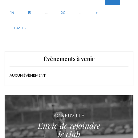
14
15
...
20
...
»
LAST »
Évènements à venir
AUCUN ÉVÈNEMENT
AC NEUVILLE
Envie de rejoindre
le club