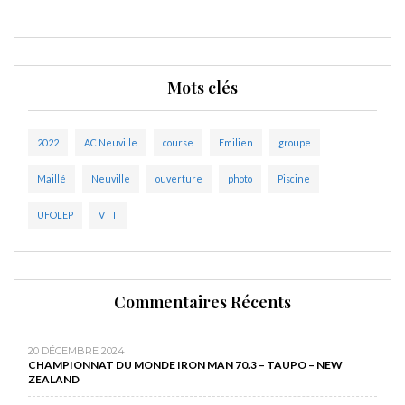
Mots clés
2022
AC Neuville
course
Emilien
groupe
Maillé
Neuville
ouverture
photo
Piscine
UFOLEP
VTT
Commentaires Récents
20 DÉCEMBRE 2024
CHAMPIONNAT DU MONDE IRON MAN 70.3 – TAUPO – NEW
ZEALAND