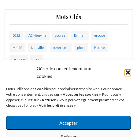
Mots Clés
2022
AC Neuville
course
Emilien
groupe
Maillé
Neuville
ouverture
photo
Piscine
UFOLEP
VTT
Gérer le consentement aux
cookies
Nous utilisons des
cookies
pour optimiser notre site web. Pour donner
votre consentement, cliquez sur «
Accepter les cookies
». Pour vous y
opposer, cliquez sur «
Refuser
». Vous pouvez également paramétrer vos
choix avec l'onglet «
Voir les préférences
».
Accepter
Refuser
@2022 - Créé par
Sébastien Landré