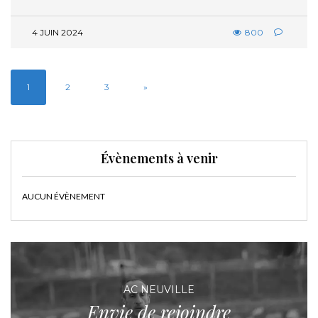
4 JUIN 2024
800
1
2
3
»
Évènements à venir
AUCUN ÉVÈNEMENT
AC NEUVILLE
Envie de rejoindre