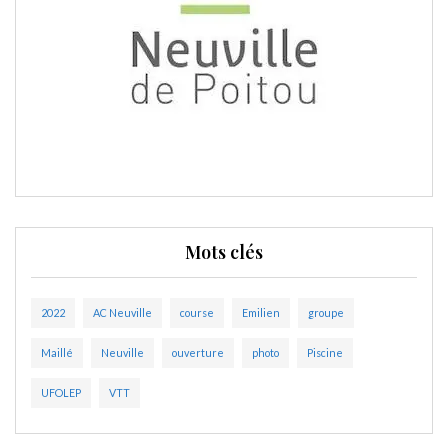
Mots clés
2022
AC Neuville
course
Emilien
groupe
Maillé
Neuville
ouverture
photo
Piscine
UFOLEP
VTT