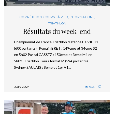
COMPÉTITION
,
COURSE À PIED
,
INFORMATIONS
,
TRIATHLON
Résultats du week-end
Championnat de France Triathlon distance L à VICHY
(600 partants) Romain BRET : 149eme et 34eme S2
en 5h02 Pascal CASSEZ : 150eme et 3eme M4 en
5h02 Triathlon Tours format M (594 partants)
Sydney SAULAIS : 8eme et 1er V1…
11 JUIN 2024
935