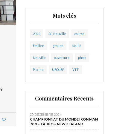
Mots clés
2022
AC Neuville
course
Emilien
groupe
Maillé
Neuville
ouverture
photo
Piscine
UFOLEP
VTT
29
Commentaires Récents
20 DÉCEMBRE 2024
CHAMPIONNAT DU MONDE IRON MAN
70.3 – TAUPO – NEW ZEALAND