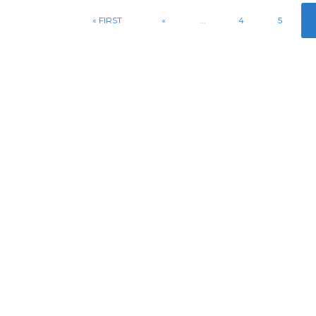
« FIRST
«
...
4
5