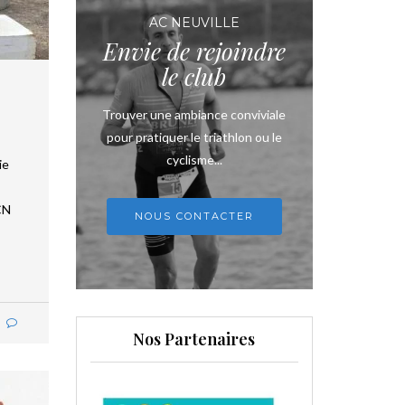
AC NEUVILLE
Envie de rejoindre
le club
Trouver une ambiance conviviale
pour pratiquer le triathlon ou le
cyclisme...
ie
CN
NOUS CONTACTER
Nos Partenaires