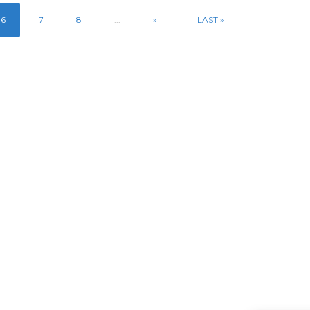
6
7
8
...
»
LAST »