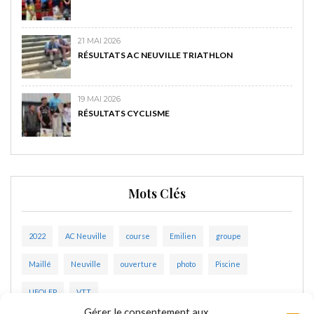
21 MAI 2026
RÉSULTATS AC NEUVILLE TRIATHLON
19 MAI 2026
RÉSULTATS CYCLISME
Mots Clés
2022
AC Neuville
course
Emilien
groupe
Maillé
Neuville
ouverture
photo
Piscine
UFOLEP
VTT
Gérer le consentement aux