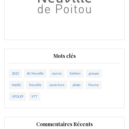
Mots clés
2022
AC Neuville
course
Emilien
groupe
Maillé
Neuville
ouverture
photo
Piscine
UFOLEP
VTT
Commentaires Récents